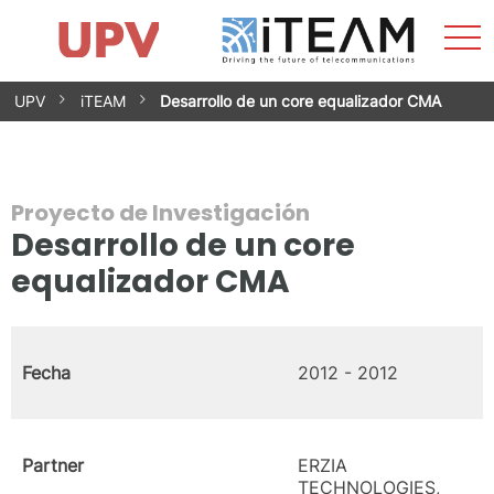
Most
Inicio
iTEAM
Impacto
Grupos de investigación
Instalaciones
Spin-offs
Buscar
Contacto
Prácticas
men
Noticias
Unidad de Igualdad
Saltar
UPV
iTEAM
Desarrollo de un core equalizador CMA
al
contenido
Proyecto de Investigación
Desarrollo de un core
equalizador CMA
Fecha
2012 - 2012
Partner
ERZIA
TECHNOLOGIES,