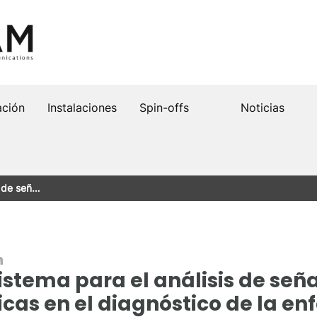
ación
Instalaciones
Spin-offs
Noticias
s de señ…
n
istema para el análisis de señ
icas en el diagnóstico de la e