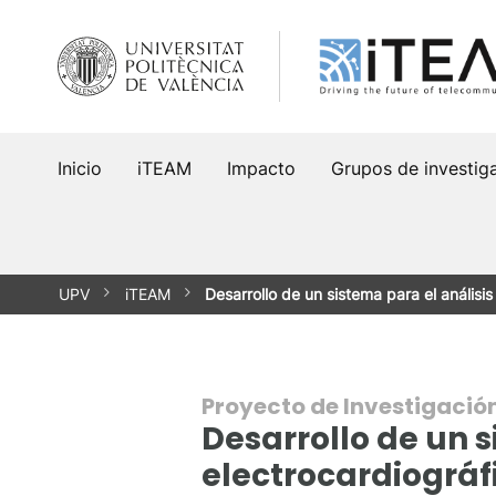
Saltar
al
contenido
Inicio
iTEAM
Impacto
Grupos de investig
UPV
iTEAM
Desarrollo de un sistema para el análisi
Proyecto de Investigació
Desarrollo de un s
electrocardiográf