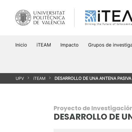
Saltar
al
contenido
Inicio
iTEAM
Impacto
Grupos de investig
UPV
iTEAM
DESARROLLO DE UNA ANTENA PASIVA
Proyecto de Investigació
DESARROLLO DE U