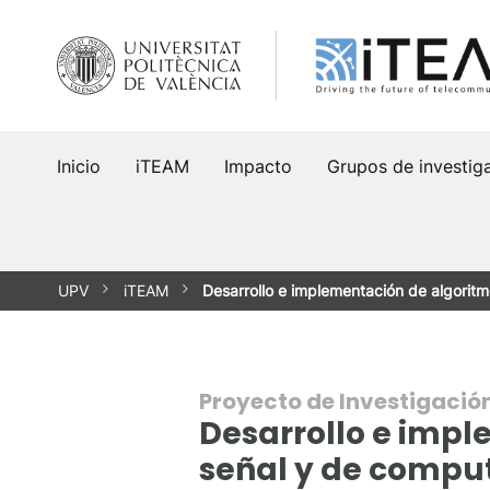
Saltar
al
contenido
Inicio
iTEAM
Impacto
Grupos de investig
UPV
iTEAM
Desarrollo e implementación de algorit
Proyecto de Investigació
Desarrollo e imp
señal y de comput