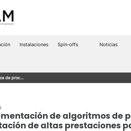
ación
Instalaciones
Spin-offs
Noticias
mos de proc…
n
lementación de algoritmos de 
ación de altas prestaciones p