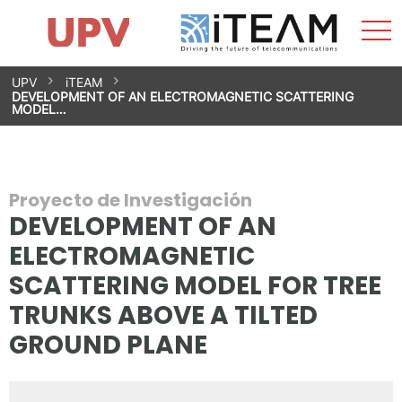
Most
Inicio
iTEAM
Impacto
Grupos de investigación
Instalaciones
Spin-offs
Buscar
Contacto
Prácticas
men
Noticias
Unidad de Igualdad
Saltar
UPV
iTEAM
al
DEVELOPMENT OF AN ELECTROMAGNETIC SCATTERING
contenido
MODEL…
Proyecto de Investigación
DEVELOPMENT OF AN
ELECTROMAGNETIC
SCATTERING MODEL FOR TREE
TRUNKS ABOVE A TILTED
GROUND PLANE