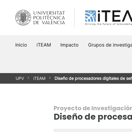
Saltar
al
contenido
Inicio
iTEAM
Impacto
Grupos de investig
UPV
iTEAM
Diseño de procesadores digitales de se
Proyecto de Investigació
Diseño de procesa