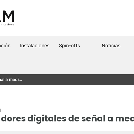
ación
Instalaciones
Spin-offs
Noticias
ñal a medi…
n
dores digitales de señal a me