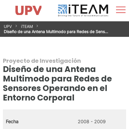
Most
Inicio
iTEAM
Impacto
Grupos de investigación
Instalaciones
Spin-offs
Buscar
Contacto
Prácticas
men
Noticias
Unidad de Igualdad
Saltar
UPV
iTEAM
al
Diseño de una Antena Multimodo para Redes de Sens…
contenido
Proyecto de Investigación
Diseño de una Antena
Multimodo para Redes de
Sensores Operando en el
Entorno Corporal
Fecha
2008 - 2009