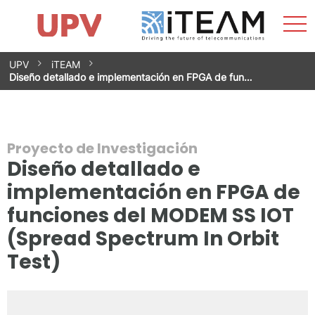
Most
Inicio
iTEAM
Impacto
Grupos de investigación
Instalaciones
Spin-offs
Buscar
Contacto
Prácticas
men
Noticias
Unidad de Igualdad
Saltar
UPV
iTEAM
al
Diseño detallado e implementación en FPGA de fun…
contenido
Proyecto de Investigación
Diseño detallado e
implementación en FPGA de
funciones del MODEM SS IOT
(Spread Spectrum In Orbit
Test)