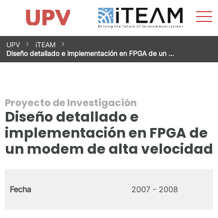
Most
Inicio
iTEAM
Impacto
Grupos de investigación
Instalaciones
Spin-offs
Buscar
Contacto
Prácticas
men
Noticias
Unidad de Igualdad
Saltar
UPV
iTEAM
al
Diseño detallado e implementación en FPGA de un …
contenido
Proyecto de Investigación
Diseño detallado e
implementación en FPGA de
un modem de alta velocidad
Fecha
2007 - 2008