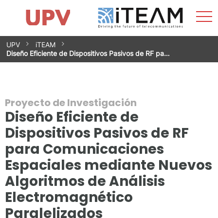
Most
Inicio
iTEAM
Impacto
Grupos de investigación
Instalaciones
Spin-offs
Buscar
Contacto
Prácticas
men
Noticias
Unidad de Igualdad
Saltar
UPV
iTEAM
al
Diseño Eficiente de Dispositivos Pasivos de RF pa…
contenido
Proyecto de Investigación
Diseño Eficiente de
Dispositivos Pasivos de RF
para Comunicaciones
Espaciales mediante Nuevos
Algoritmos de Análisis
Electromagnético
Paralelizados