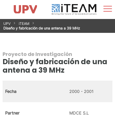
Most
Inicio
iTEAM
Impacto
Grupos de investigación
Instalaciones
Spin-offs
Buscar
Contacto
Prácticas
men
Noticias
Unidad de Igualdad
Saltar
UPV
iTEAM
al
Diseño y fabricación de una antena a 39 MHz
contenido
Proyecto de Investigación
Diseño y fabricación de una
antena a 39 MHz
Fecha
2000 - 2001
Partner
MDCE S.L