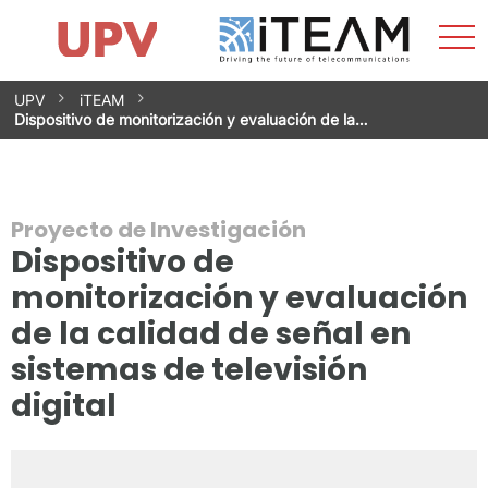
Most
Inicio
iTEAM
Impacto
Grupos de investigación
Instalaciones
Spin-offs
Buscar
Contacto
Prácticas
men
Noticias
Unidad de Igualdad
Saltar
UPV
iTEAM
al
Dispositivo de monitorización y evaluación de la…
contenido
Proyecto de Investigación
Dispositivo de
monitorización y evaluación
de la calidad de señal en
sistemas de televisión
digital