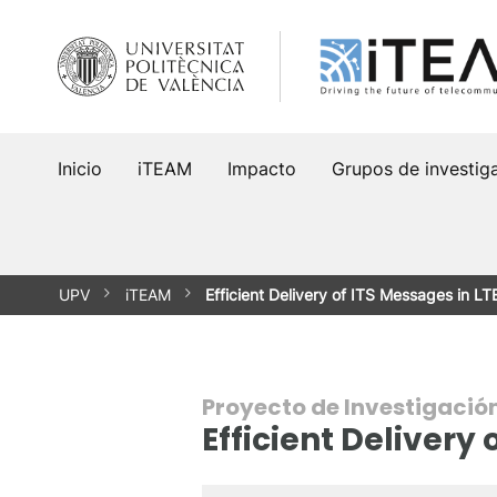
Saltar
al
contenido
Inicio
iTEAM
Impacto
Grupos de investig
UPV
iTEAM
Efficient Delivery of ITS Messages in L
Proyecto de Investigació
Efficient Delivery