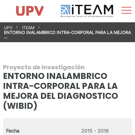
Most
Inicio
iTEAM
Impacto
Grupos de investigación
Instalaciones
Spin-offs
Buscar
Contacto
Prácticas
men
Noticias
Unidad de Igualdad
Saltar
UPV
iTEAM
al
ENTORNO INALAMBRICO INTRA-CORPORAL PARA LA MEJORA
contenido
…
Proyecto de Investigación
ENTORNO INALAMBRICO
INTRA-CORPORAL PARA LA
MEJORA DEL DIAGNOSTICO
(WIBID)
Fecha
2015 - 2016