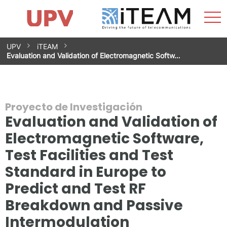
Most
Inicio
iTEAM
Impacto
Grupos de investigación
Instalaciones
Spin-offs
Buscar
Contacto
Prácticas
men
Noticias
Unidad de Igualdad
Saltar
UPV
iTEAM
al
Evaluation and Validation of Electromagnetic Softw…
contenido
Proyecto de Investigación
Evaluation and Validation of
Electromagnetic Software,
Test Facilities and Test
Standard in Europe to
Predict and Test RF
Breakdown and Passive
Intermodulation