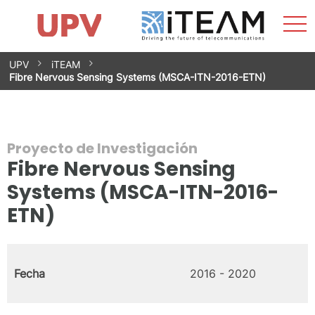
Most
Inicio
iTEAM
Impacto
Grupos de investigación
Instalaciones
Spin-offs
Buscar
Contacto
Prácticas
men
Noticias
Unidad de Igualdad
Saltar
UPV
iTEAM
al
Fibre Nervous Sensing Systems (MSCA-ITN-2016-ETN)
contenido
Proyecto de Investigación
Fibre Nervous Sensing
Systems (MSCA-ITN-2016-
ETN)
Fecha
2016 - 2020