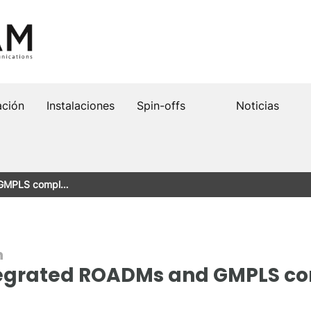
ación
Instalaciones
Spin-offs
Noticias
d GMPLS compl…
n
Integrated ROADMs and GMPLS co