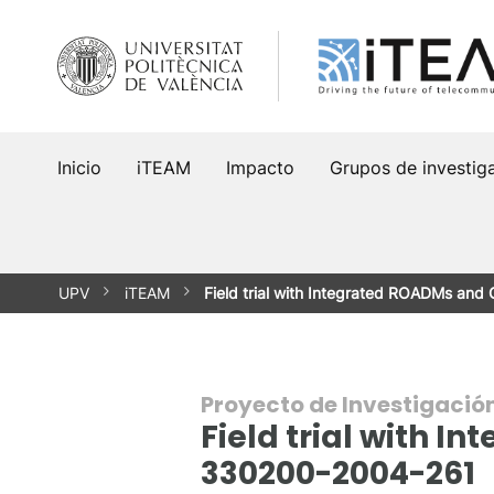
Saltar
al
contenido
Inicio
iTEAM
Impacto
Grupos de investig
UPV
iTEAM
Field trial with Integrated ROADMs an
Proyecto de Investigació
Field trial with 
330200-2004-261