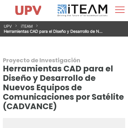
Most
Inicio
iTEAM
Impacto
Grupos de investigación
Instalaciones
Spin-offs
Buscar
Contacto
Prácticas
men
Noticias
Unidad de Igualdad
Saltar
UPV
iTEAM
al
Herramientas CAD para el Diseño y Desarrollo de N…
contenido
Proyecto de Investigación
Herramientas CAD para el
Diseño y Desarrollo de
Nuevos Equipos de
Comunicaciones por Satélite
(CADVANCE)