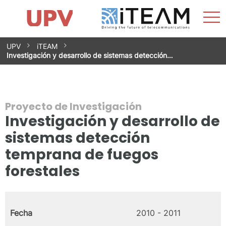
Most
Inicio
iTEAM
Impacto
Grupos de investigación
Instalaciones
Spin-offs
Buscar
Contacto
Prácticas
men
Noticias
Unidad de Igualdad
Saltar
UPV
iTEAM
al
Investigación y desarrollo de sistemas detección…
contenido
Proyecto de Investigación
Investigación y desarrollo de
sistemas detección
temprana de fuegos
forestales
Fecha
2010 - 2011