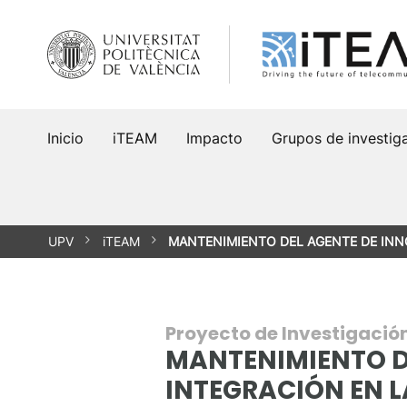
Saltar
al
contenido
Inicio
iTEAM
Impacto
Grupos de investig
UPV
iTEAM
MANTENIMIENTO DEL AGENTE DE INN
Proyecto de Investigació
MANTENIMIENTO DE
INTEGRACIÓN EN L