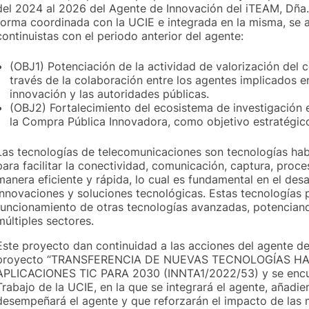
del 2024 al 2026 del Agente de Innovación del iTEAM, Dña.
forma coordinada con la UCIE e integrada en la misma, se a
continuistas con el periodo anterior del agente:
(OBJ1) Potenciación de la actividad de valorización del 
través de la colaboración entre los agentes implicados en 
innovación y las autoridades públicas.
(OBJ2) Fortalecimiento del ecosistema de investigación 
la Compra Pública Innovadora, como objetivo estratégico 
Las tecnologías de telecomunicaciones son tecnologías hab
para facilitar la conectividad, comunicación, captura, proc
manera eficiente y rápida, lo cual es fundamental en el des
innovaciones y soluciones tecnológicas. Estas tecnologías p
funcionamiento de otras tecnologías avanzadas, potenciando
múltiples sectores.
Este proyecto dan continuidad a las acciones del agente de 
proyecto “TRANSFERENCIA DE NUEVAS TECNOLOGÍAS HA
APLICACIONES TIC PARA 2030 (INNTA1/2022/53) y se encue
Trabajo de la UCIE, en la que se integrará el agente, añadi
desempeñará el agente y que reforzarán el impacto de las 