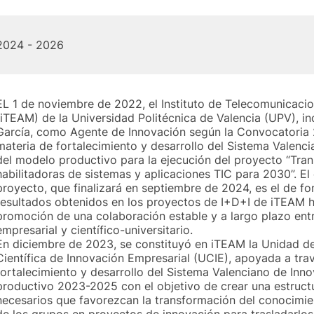
2024 - 2026
EL 1 de noviembre de 2022, el Instituto de Telecomunicaci
(iTEAM) de la Universidad Politécnica de Valencia (UPV), i
García, como Agente de Innovación según la Convocatoria
materia de fortalecimiento y desarrollo del Sistema Valenc
del modelo productivo para la ejecución del proyecto “Tra
habilitadoras de sistemas y aplicaciones TIC para 2030”. El 
proyecto, que finalizará en septiembre de 2024, es el de fo
resultados obtenidos en los proyectos de I+D+I de iTEAM h
promoción de una colaboración estable y a largo plazo entre
empresarial y científico-universitario.
En diciembre de 2023, se constituyó en iTEAM la Unidad 
Científica de Innovación Empresarial (UCIE), apoyada a tr
fortalecimiento y desarrollo del Sistema Valenciano de Inn
productivo 2023-2025 con el objetivo de crear una estructu
necesarios que favorezcan la transformación del conocimie