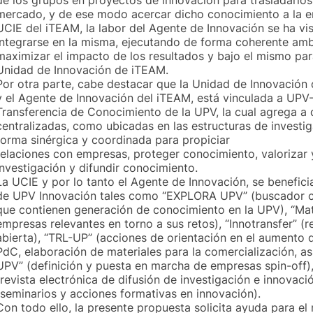
de los grupos en proyectos de innovación para trasladarlos
mercado, y de ese modo acercar dicho conocimiento a la e
UCIE del iTEAM, la labor del Agente de Innovación se ha vist
integrarse en la misma, ejecutando de forma coherente am
maximizar el impacto de los resultados y bajo el mismo pa
Unidad de Innovación de iTEAM.
Por otra parte, cabe destacar que la Unidad de Innovació
y el Agente de Innovación del iTEAM, está vinculada a UPV-
Transferencia de Conocimiento de la UPV, la cual agrega a 
centralizadas, como ubicadas en las estructuras de invest
forma sinérgica y coordinada para propiciar
relaciones con empresas, proteger conocimiento, valorizar 
investigación y difundir conocimiento.
La UCIE y por lo tanto el Agente de Innovación, se beneficia
de UPV Innovación tales como “EXPLORA UPV” (buscador c
que contienen generación de conocimiento en la UPV), “M
empresas relevantes en torno a sus retos), “Innotransfer” (
abierta), “TRL-UP” (acciones de orientación en el aumento 
PdC, elaboración de materiales para la comercialización, asi
UPV” (definición y puesta en marcha de empresas spin-off)
(revista electrónica de difusión de investigación e innovaci
(seminarios y acciones formativas en innovación).
Con todo ello, la presente propuesta solicita ayuda para el