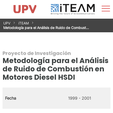
Most
Inicio
iTEAM
Impacto
Grupos de investigación
Instalaciones
Spin-offs
Buscar
Contacto
Prácticas
men
Noticias
Unidad de Igualdad
Saltar
UPV
iTEAM
al
Metodología para el Análisis de Ruido de Combust…
contenido
Proyecto de Investigación
Metodología para el Análisis
de Ruido de Combustión en
Motores Diesel HSDI
Fecha
1999 - 2001