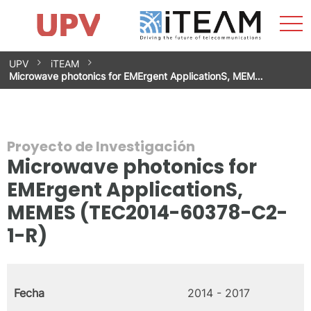
Most
Inicio
iTEAM
Impacto
Grupos de investigación
Instalaciones
Spin-offs
Buscar
Contacto
Prácticas
men
Noticias
Unidad de Igualdad
Saltar
UPV
iTEAM
al
Microwave photonics for EMErgent ApplicationS, MEM…
contenido
Proyecto de Investigación
Microwave photonics for
EMErgent ApplicationS,
MEMES (TEC2014-60378-C2-
1-R)
Fecha
2014 - 2017