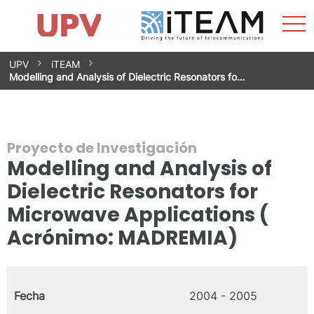
Most
Inicio
iTEAM
Impacto
Grupos de investigación
Instalaciones
Spin-offs
Buscar
Contacto
Prácticas
men
Noticias
Unidad de Igualdad
Saltar
UPV
iTEAM
al
Modelling and Analysis of Dielectric Resonators fo…
contenido
Proyecto de Investigación
Modelling and Analysis of
Dielectric Resonators for
Microwave Applications (
Acrónimo: MADREMIA)
Fecha
2004 - 2005