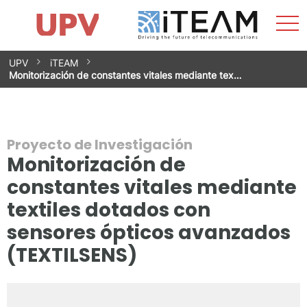
Most
Inicio
iTEAM
Impacto
Grupos de investigación
Instalaciones
Spin-offs
Buscar
Contacto
Prácticas
men
Noticias
Unidad de Igualdad
Saltar
UPV
iTEAM
al
Monitorización de constantes vitales mediante tex…
contenido
Proyecto de Investigación
Monitorización de
constantes vitales mediante
textiles dotados con
sensores ópticos avanzados
(TEXTILSENS)