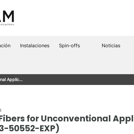
ación
Instalaciones
Spin-offs
Noticias
onal Applic…
n
Fibers for Unconventional Appl
3-50552-EXP)