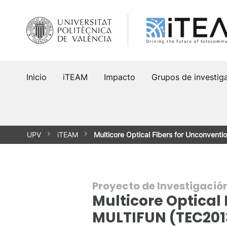
Saltar
al
contenido
Inicio
iTEAM
Impacto
Grupos de investig
UPV
iTEAM
Multicore Optical Fibers for Unconventi
Proyecto de Investigació
Multicore Optical 
MULTIFUN (TEC201