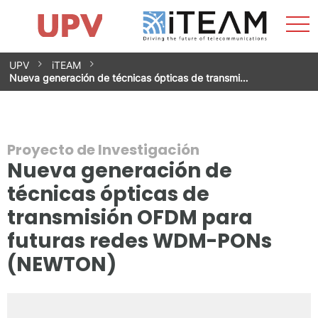
Most
Inicio
iTEAM
Impacto
Grupos de investigación
Instalaciones
Spin-offs
Buscar
Contacto
Prácticas
men
Noticias
Unidad de Igualdad
Saltar
UPV
iTEAM
al
Nueva generación de técnicas ópticas de transmi…
contenido
Proyecto de Investigación
Nueva generación de
técnicas ópticas de
transmisión OFDM para
futuras redes WDM-PONs
(NEWTON)