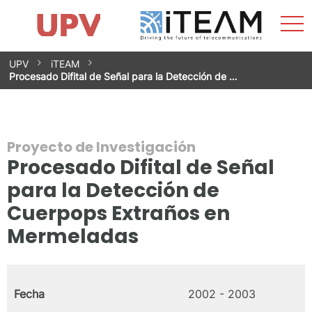
Most
Inicio
iTEAM
Impacto
Grupos de investigación
Instalaciones
Spin-offs
Buscar
Contacto
Prácticas
men
Noticias
Unidad de Igualdad
Saltar
UPV
iTEAM
al
Procesado Difital de Señal para la Detección de …
contenido
Proyecto de Investigación
Procesado Difital de Señal
para la Detección de
Cuerpops Extraños en
Mermeladas
Fecha
2002 - 2003