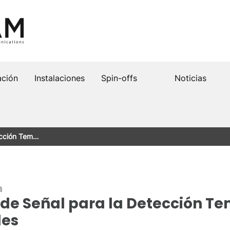
ación
Instalaciones
Spin-offs
Noticias
tección Tem…
n
 de Señal para la Detección T
les