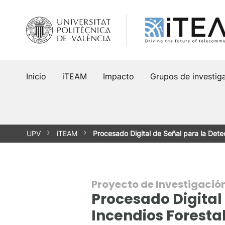
Saltar
al
contenido
Inicio
iTEAM
Impacto
Grupos de investig
UPV
iTEAM
Procesado Digital de Señal para la De
Proyecto de Investigació
Procesado Digital
Incendios Foresta