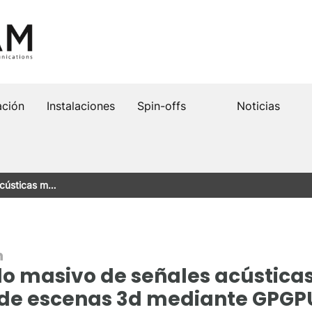
ación
Instalaciones
Spin-offs
Noticias
acústicas m…
n
o masivo de señales acústica
is de escenas 3d mediante GPG