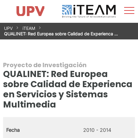
Most
Inicio
iTEAM
Impacto
Grupos de investigación
Instalaciones
Spin-offs
Buscar
Contacto
Prácticas
men
Noticias
Unidad de Igualdad
Saltar
UPV
iTEAM
al
QUALINET: Red Europea sobre Calidad de Experienca …
contenido
Proyecto de Investigación
QUALINET: Red Europea
sobre Calidad de Experienca
en Servicios y Sistemas
Multimedia
Fecha
2010 - 2014