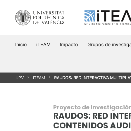
Saltar
al
contenido
Inicio
iTEAM
Impacto
Grupos de investig
UPV
iTEAM
RAUDOS: RED INTERACTIVA MULTIPLA
Proyecto de Investigació
RAUDOS: RED INT
CONTENIDOS AUDI