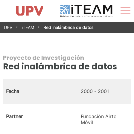
Most
Inicio
iTEAM
Impacto
Grupos de investigación
Instalaciones
Spin-offs
Buscar
Contacto
Prácticas
men
Noticias
Unidad de Igualdad
Saltar
UPV
iTEAM
Red inalámbrica de datos
al
contenido
Proyecto de Investigación
Red inalámbrica de datos
Fecha
2000 - 2001
Partner
Fundación Airtel
Móvil