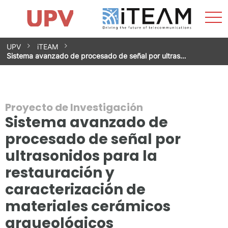
Most
Inicio
iTEAM
Impacto
Grupos de investigación
Instalaciones
Spin-offs
Buscar
Contacto
Prácticas
men
Noticias
Unidad de Igualdad
Saltar
UPV
iTEAM
al
Sistema avanzado de procesado de señal por ultras…
contenido
Proyecto de Investigación
Sistema avanzado de
procesado de señal por
ultrasonidos para la
restauración y
caracterización de
materiales cerámicos
arqueológicos