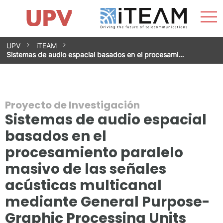
Most
Inicio
iTEAM
Impacto
Grupos de investigación
Instalaciones
Spin-offs
Buscar
Contacto
Prácticas
men
Noticias
Unidad de Igualdad
Saltar
UPV
iTEAM
al
Sistemas de audio espacial basados en el procesami…
contenido
Proyecto de Investigación
Sistemas de audio espacial
basados en el
procesamiento paralelo
masivo de las señales
acústicas multicanal
mediante General Purpose-
Graphic Processing Units