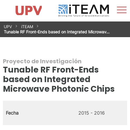
Most
Inicio
iTEAM
Impacto
Grupos de investigación
Instalaciones
Spin-offs
Buscar
Contacto
Prácticas
men
Noticias
Unidad de Igualdad
Saltar
UPV
iTEAM
al
Tunable RF Front-Ends based on Integrated Microwav…
contenido
Proyecto de Investigación
Tunable RF Front-Ends
based on Integrated
Microwave Photonic Chips
Fecha
2015 - 2016