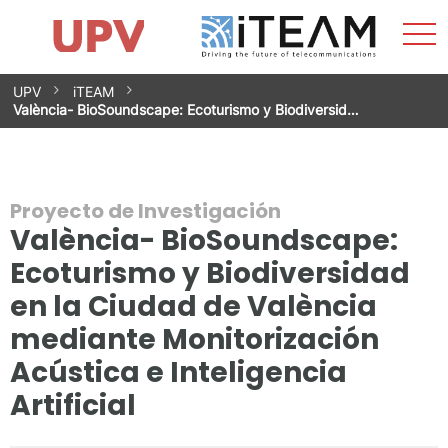
Most
Inicio
iTEAM
Impacto
Grupos de investigación
Instalaciones
Spin-offs
Buscar
Contacto
Prácticas
men
Noticias
Unidad de Igualdad
Saltar
UPV
iTEAM
al
València- BioSoundscape: Ecoturismo y Biodiversid…
contenido
Proyecto de Investigación
València- BioSoundscape:
Ecoturismo y Biodiversidad
en la Ciudad de València
mediante Monitorización
Acústica e Inteligencia
Artificial