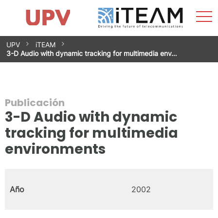
Most
Inicio
iTEAM
Impacto
Grupos de investigación
Instalaciones
Spin-offs
Buscar
Contacto
Prácticas
men
Noticias
Unidad de Igualdad
Saltar
UPV
iTEAM
al
3-D Audio with dynamic tracking for multimedia env…
contenido
Publicación
3-D Audio with dynamic
tracking for multimedia
environments
Año
2002