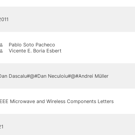
2011
Pablo Soto Pacheco
Vicente E. Boria Esbert
Dan Dascalu#@#Dan Neculoiu#@#Andrei Müller
IEEE Microwave and Wireless Components Letters
21