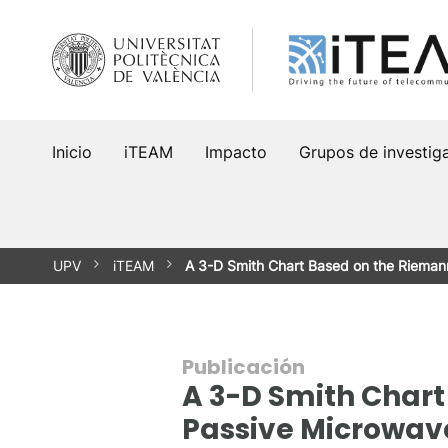
Saltar
al
contenido
Inicio
iTEAM
Impacto
Grupos de investig
UPV
iTEAM
A 3-D Smith Chart Based on the Rieman
Publicación
A 3-D Smith Chart
Passive Microwave