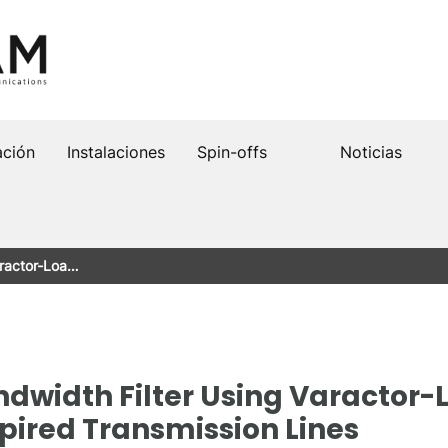
ación
Instalaciones
Spin-offs
Noticias
aractor-Loa…
ndwidth Filter Using Varactor
ired Transmission Lines