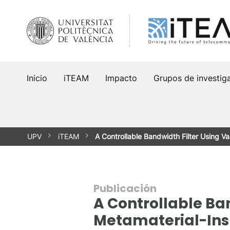
Saltar
al
contenido
Inicio
iTEAM
Impacto
Grupos de investig
UPV
iTEAM
A Controllable Bandwidth Filter Using V
Publicación
A Controllable Ba
Metamaterial-Insp