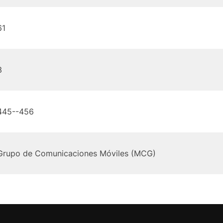
61
3
445--456
Grupo de Comunicaciones Móviles (MCG)