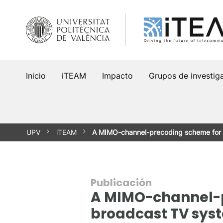
Saltar
al
contenido
Inicio
iTEAM
Impacto
Grupos de investig
UPV
iTEAM
A MIMO-channel-precoding scheme for 
Publicación
A MIMO-channel-pr
broadcast TV sys