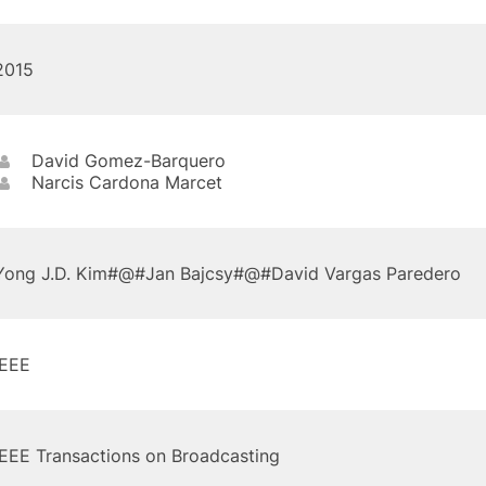
2015
David Gomez-Barquero
Narcis Cardona Marcet
Yong J.D. Kim#@#Jan Bajcsy#@#David Vargas Paredero
IEEE
IEEE Transactions on Broadcasting