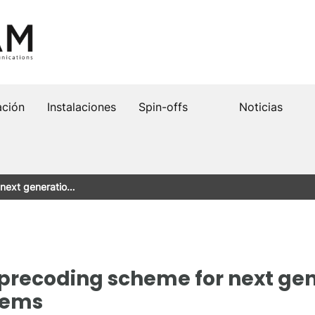
ación
Instalaciones
Spin-offs
Noticias
next generatio…
ecoding scheme for next gene
tems