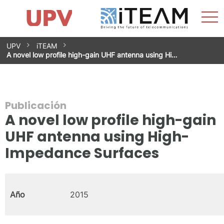
Most
Inicio
iTEAM
Impacto
Grupos de investigación
Instalaciones
Spin-offs
Buscar
Contacto
Prácticas
men
Noticias
Unidad de Igualdad
Saltar
UPV
iTEAM
al
A novel low profile high-gain UHF antenna using Hi…
contenido
Publicación
A novel low profile high-gain
UHF antenna using High-
Impedance Surfaces
Año
2015