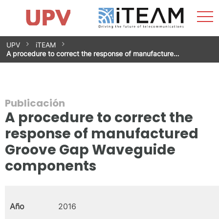
Most
Inicio
iTEAM
Impacto
Grupos de investigación
Instalaciones
Spin-offs
Buscar
Contacto
Prácticas
men
Noticias
Unidad de Igualdad
Saltar
UPV
iTEAM
al
A procedure to correct the response of manufacture…
contenido
Publicación
A procedure to correct the
response of manufactured
Groove Gap Waveguide
components
Año
2016