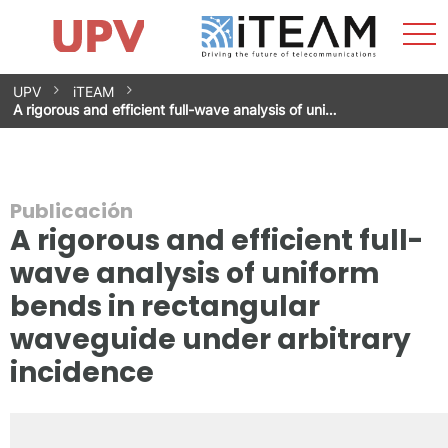
Most
Inicio
iTEAM
Impacto
Grupos de investigación
Instalaciones
Spin-offs
Buscar
Contacto
Prácticas
men
Noticias
Unidad de Igualdad
Saltar
UPV
iTEAM
al
A rigorous and efficient full-wave analysis of uni…
contenido
Publicación
A rigorous and efficient full-
wave analysis of uniform
bends in rectangular
waveguide under arbitrary
incidence