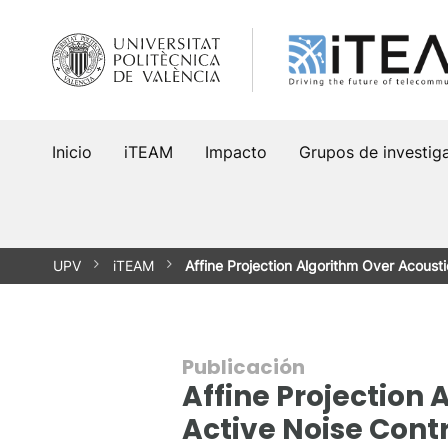
Saltar
al
contenido
Inicio
iTEAM
Impacto
Grupos de investig
UPV
iTEAM
Affine Projection Algorithm Over Acous
Publicación
Affine Projection
Active Noise Cont