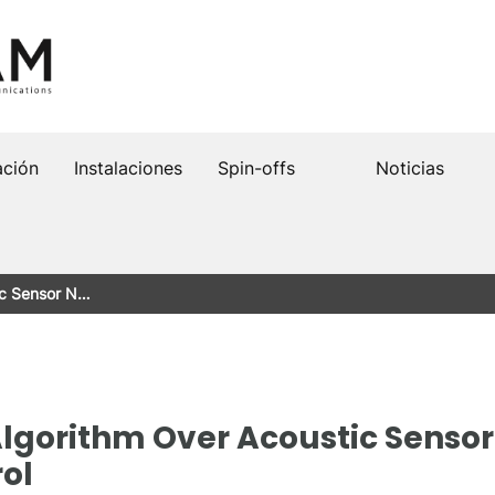
ación
Instalaciones
Spin-offs
Noticias
tic Sensor N…
 Algorithm Over Acoustic Sensor
rol