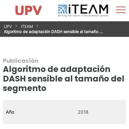
Most
Inicio
iTEAM
Impacto
Grupos de investigación
Instalaciones
Spin-offs
Buscar
Contacto
Prácticas
men
Noticias
Unidad de Igualdad
Saltar
UPV
iTEAM
al
Algoritmo de adaptación DASH sensible al tamaño …
contenido
Publicación
Algoritmo de adaptación
DASH sensible al tamaño del
segmento
Año
2018