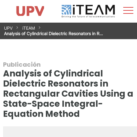
Most
Inicio
iTEAM
Impacto
Grupos de investigación
Instalaciones
Spin-offs
Buscar
Contacto
Prácticas
men
Noticias
Unidad de Igualdad
Saltar
UPV
iTEAM
al
Analysis of Cylindrical Dielectric Resonators in R…
contenido
Publicación
Analysis of Cylindrical
Dielectric Resonators in
Rectangular Cavities Using a
State-Space Integral-
Equation Method