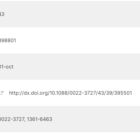
43
398801
01-oct
http://dx.doi.org/10.1088/0022-3727/43/39/395501
0022-3727, 1361-6463