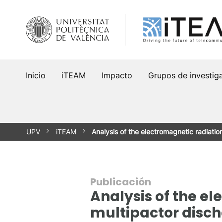
Saltar
al
contenido
Inicio
iTEAM
Impacto
Grupos de investig
UPV
iTEAM
Analysis of the electromagnetic radiati
Publicación
Analysis of the e
multipactor disch