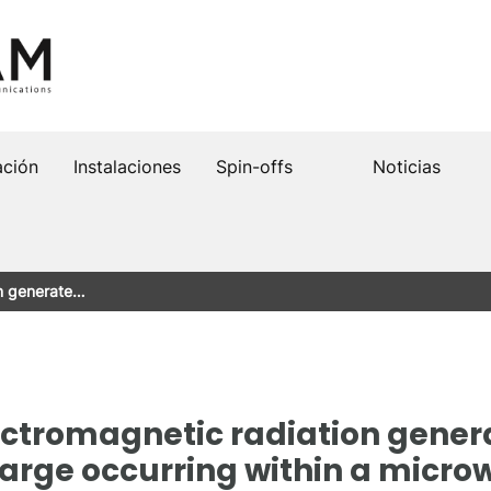
ación
Instalaciones
Spin-offs
Noticias
on generate…
lectromagnetic radiation gener
arge occurring within a micro