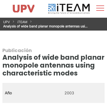
Most
Inicio
iTEAM
Impacto
Grupos de investigación
Instalaciones
Spin-offs
Buscar
Contacto
Prácticas
men
Noticias
Unidad de Igualdad
Saltar
UPV
iTEAM
al
Analysis of wide band planar monopole antennas usi…
contenido
Publicación
Analysis of wide band planar
monopole antennas using
characteristic modes
Año
2003