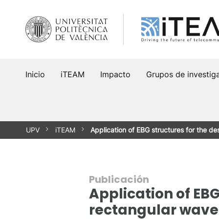
Saltar
al
contenido
Inicio
iTEAM
Impacto
Grupos de investig
UPV
iTEAM
Application of EBG structures for the de
Publicación
Application of EBG
rectangular wave