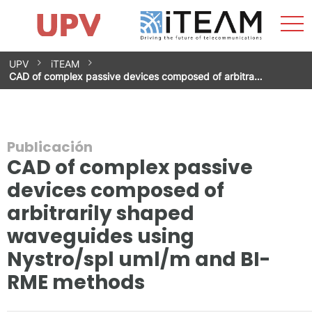
Most
Inicio
iTEAM
Impacto
Grupos de investigación
Instalaciones
Spin-offs
Buscar
Contacto
Prácticas
men
Noticias
Unidad de Igualdad
Saltar
UPV
iTEAM
al
CAD of complex passive devices composed of arbitra…
contenido
Publicación
CAD of complex passive
devices composed of
arbitrarily shaped
waveguides using
Nystro/spl uml/m and BI-
RME methods